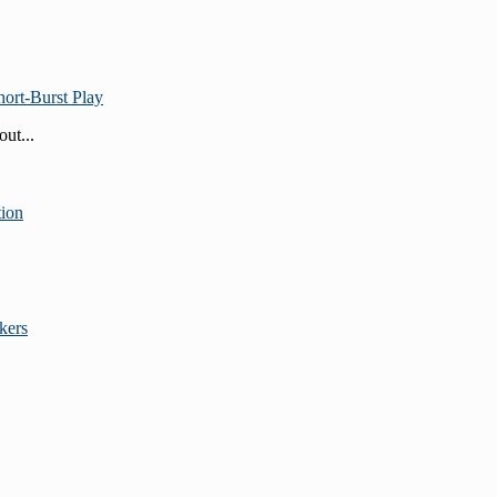
ort‑Burst Play
ut...
tion
kers