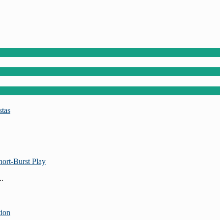
stas
ort‑Burst Play
..
tion