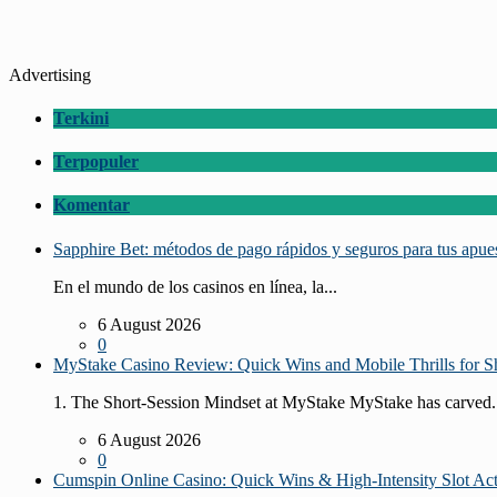
Advertising
Terkini
Terpopuler
Komentar
Sapphire Bet: métodos de pago rápidos y seguros para tus apue
En el mundo de los casinos en línea, la...
6 August 2026
0
MyStake Casino Review: Quick Wins and Mobile Thrills for Sh
1. The Short‑Session Mindset at MyStake MyStake has carved.
6 August 2026
0
Cumspin Online Casino: Quick Wins & High‑Intensity Slot Ac