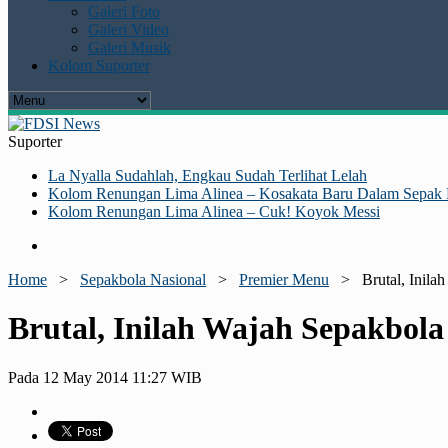
Galeri Foto
Galeri Video
Galeri Musik
Kolom Suporter
Suporter
La Nyalla Sudahlah, Engkau Sudah Terlihat Lelah
Kolom Renungan Lima Alinea – Kosakata Baru Dalam Sepak 
Kolom Renungan Lima Alinea – Cuk! Koyok Messi
Home
>
Sepakbola Nasional
>
Premier Menu
>
Brutal, Inila
Brutal, Inilah Wajah Sepakbola
Pada 12 May 2014 11:27 WIB