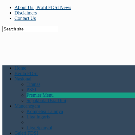
About Us | Profil FDSI News
Disclaimers
Contact Us
Home
Berita FDSI
Nasional
Timnas
PSSI
Premier Menu
Sepakbola Usia Dini
Mancanegara
Kompetisi Lainnya
Liga Inggris
Liga Spanyol
Galeri FDSI