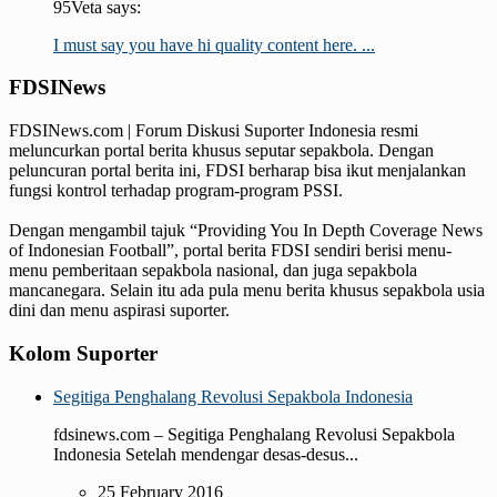
95Veta says:
I must say you have hi quality content here. ...
FDSINews
FDSINews.com | Forum Diskusi Suporter Indonesia resmi
meluncurkan portal berita khusus seputar sepakbola. Dengan
peluncuran portal berita ini, FDSI berharap bisa ikut menjalankan
fungsi kontrol terhadap program-program PSSI.
Dengan mengambil tajuk “Providing You In Depth Coverage News
of Indonesian Football”, portal berita FDSI sendiri berisi menu-
menu pemberitaan sepakbola nasional, dan juga sepakbola
mancanegara. Selain itu ada pula menu berita khusus sepakbola usia
dini dan menu aspirasi suporter.
Kolom Suporter
Segitiga Penghalang Revolusi Sepakbola Indonesia
fdsinews.com – Segitiga Penghalang Revolusi Sepakbola
Indonesia Setelah mendengar desas-desus...
25 February 2016