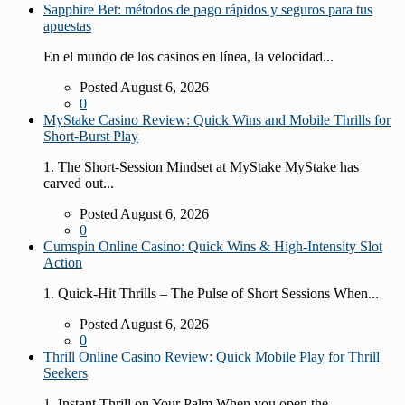
Sapphire Bet: métodos de pago rápidos y seguros para tus
apuestas
En el mundo de los casinos en línea, la velocidad...
Posted August 6, 2026
0
MyStake Casino Review: Quick Wins and Mobile Thrills for
Short‑Burst Play
1. The Short‑Session Mindset at MyStake MyStake has
carved out...
Posted August 6, 2026
0
Cumspin Online Casino: Quick Wins & High‑Intensity Slot
Action
1. Quick‑Hit Thrills – The Pulse of Short Sessions When...
Posted August 6, 2026
0
Thrill Online Casino Review: Quick Mobile Play for Thrill
Seekers
1. Instant Thrill on Your Palm When you open the...