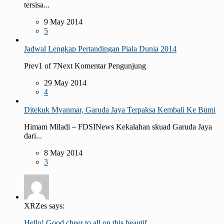
tersisa...
9 May 2014
5
Jadwal Lengkap Pertandingan Piala Dunia 2014
Prev1 of 7Next Komentar Pengunjung
29 May 2014
4
Ditekuk Myanmar, Garuda Jaya Terpaksa Kembali Ke Bumi
Himam Miladi – FDSINews Kekalahan skuad Garuda Jaya
dari...
8 May 2014
3
XRZes says:
Hello! Good cheer to all on this beautif...