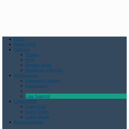
Home
Berita FDSI
Nasional
Timnas
PSSI
Premier Menu
Sepakbola Usia Dini
Mancanegara
Kompetisi Lainnya
Liga Inggris
Liga Spanyol
Galeri FDSI
Galeri Foto
Galeri Video
Galeri Musik
Kolom Suporter