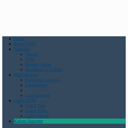
Home
Berita FDSI
Nasional
Timnas
PSSI
Premier Menu
Sepakbola Usia Dini
Mancanegara
Kompetisi Lainnya
Liga Inggris
Liga Spanyol
Galeri FDSI
Galeri Foto
Galeri Video
Galeri Musik
Kolom Suporter