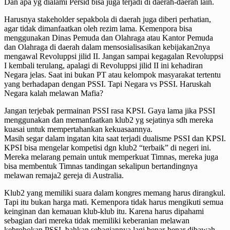
Dan apa yg dialami Persid bisa juga terjadi di daerah-daerah lain.
Harusnya stakeholder sepakbola di daerah juga diberi perhatian,
agar tidak dimanfaatkan oleh rezim lama. Kemenpora bisa
menggunakan Dinas Pemuda dan Olahraga atau Kantor Pemuda
dan Olahraga di daerah dalam mensosialisasikan kebijakan2nya
mengawal Revoluppsi jilid II. Jangan sampai kegagalan Revoluppsi
I kembali terulang, apalagi di Revoluppsi jilid II ini kehadiran
Negara jelas. Saat ini bukan PT atau kelompok masyarakat tertentu
yang berhadapan dengan PSSI. Tapi Negara vs PSSI. Haruskah
Negara kalah melawan Mafia?
Jangan terjebak permainan PSSI rasa KPSI. Gaya lama jika PSSI
menggunakan dan memanfaatkan klub2 yg sejatinya sdh mereka
kuasai untuk mempertahankan kekuasaannya.
Masih segar dalam ingatan kita saat terjadi dualisme PSSI dan KPSI.
KPSI bisa mengelar kompetisi dgn klub2 “terbaik” di negeri ini.
Mereka melarang pemain untuk memperkuat Timnas, mereka juga
bisa membentuk Timnas tandingan sekalipun bertandingnya
melawan remaja2 gereja di Australia.
Klub2 yang memiliki suara dalam kongres memang harus dirangkul.
Tapi itu bukan harga mati. Kemenpora tidak harus mengikuti semua
keinginan dan kemauan klub-klub itu. Karena harus dipahami
sebagian dari mereka tidak memiliki keberanian melawan
kebrobokan PSSI, bahkan sebagiannya lagi benar-benar dibawah