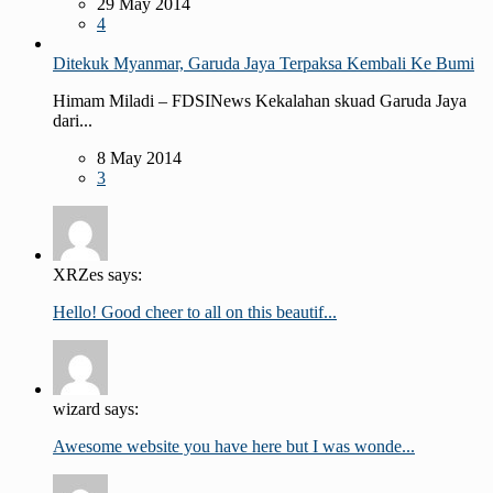
29 May 2014
4
Ditekuk Myanmar, Garuda Jaya Terpaksa Kembali Ke Bumi
Himam Miladi – FDSINews Kekalahan skuad Garuda Jaya
dari...
8 May 2014
3
XRZes says:
Hello! Good cheer to all on this beautif...
wizard says:
Awesome website you have here but I was wonde...