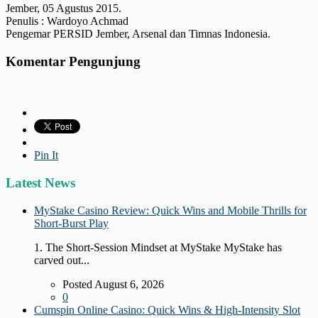
Jember, 05 Agustus 2015.
Penulis : Wardoyo Achmad
Pengemar PERSID Jember, Arsenal dan Timnas Indonesia.
Komentar Pengunjung
Pin It
Latest News
MyStake Casino Review: Quick Wins and Mobile Thrills for
Short‑Burst Play
1. The Short‑Session Mindset at MyStake MyStake has
carved out...
Posted August 6, 2026
0
Cumspin Online Casino: Quick Wins & High‑Intensity Slot