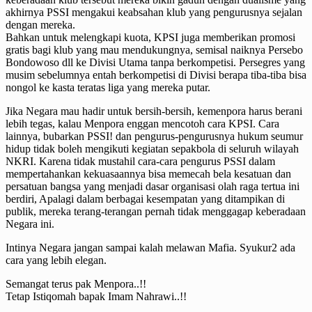
akhirnya PSSI mengakui keabsahan klub yang pengurusnya sejalan
dengan mereka.
Bahkan untuk melengkapi kuota, KPSI juga memberikan promosi
gratis bagi klub yang mau mendukungnya, semisal naiknya Persebo
Bondowoso dll ke Divisi Utama tanpa berkompetisi. Persegres yang
musim sebelumnya entah berkompetisi di Divisi berapa tiba-tiba bisa
nongol ke kasta teratas liga yang mereka putar.
Jika Negara mau hadir untuk bersih-bersih, kemenpora harus berani
lebih tegas, kalau Menpora enggan mencotoh cara KPSI. Cara
lainnya, bubarkan PSSI! dan pengurus-pengurusnya hukum seumur
hidup tidak boleh mengikuti kegiatan sepakbola di seluruh wilayah
NKRI. Karena tidak mustahil cara-cara pengurus PSSI dalam
mempertahankan kekuasaannya bisa memecah bela kesatuan dan
persatuan bangsa yang menjadi dasar organisasi olah raga tertua ini
berdiri, Apalagi dalam berbagai kesempatan yang ditampikan di
publik, mereka terang-terangan pernah tidak menggagap keberadaan
Negara ini.
Intinya Negara jangan sampai kalah melawan Mafia. Syukur2 ada
cara yang lebih elegan.
Semangat terus pak Menpora..!!
Tetap Istiqomah bapak Imam Nahrawi..!!