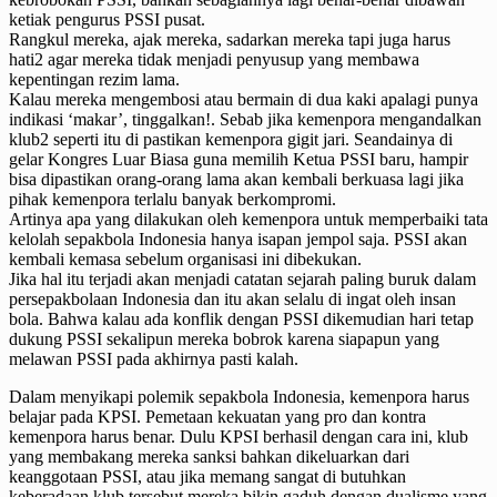
ketiak pengurus PSSI pusat.
Rangkul mereka, ajak mereka, sadarkan mereka tapi juga harus
hati2 agar mereka tidak menjadi penyusup yang membawa
kepentingan rezim lama.
Kalau mereka mengembosi atau bermain di dua kaki apalagi punya
indikasi ‘makar’, tinggalkan!. Sebab jika kemenpora mengandalkan
klub2 seperti itu di pastikan kemenpora gigit jari. Seandainya di
gelar Kongres Luar Biasa guna memilih Ketua PSSI baru, hampir
bisa dipastikan orang-orang lama akan kembali berkuasa lagi jika
pihak kemenpora terlalu banyak berkompromi.
Artinya apa yang dilakukan oleh kemenpora untuk memperbaiki tata
kelolah sepakbola Indonesia hanya isapan jempol saja. PSSI akan
kembali kemasa sebelum organisasi ini dibekukan.
Jika hal itu terjadi akan menjadi catatan sejarah paling buruk dalam
persepakbolaan Indonesia dan itu akan selalu di ingat oleh insan
bola. Bahwa kalau ada konflik dengan PSSI dikemudian hari tetap
dukung PSSI sekalipun mereka bobrok karena siapapun yang
melawan PSSI pada akhirnya pasti kalah.
Dalam menyikapi polemik sepakbola Indonesia, kemenpora harus
belajar pada KPSI. Pemetaan kekuatan yang pro dan kontra
kemenpora harus benar. Dulu KPSI berhasil dengan cara ini, klub
yang membakang mereka sanksi bahkan dikeluarkan dari
keanggotaan PSSI, atau jika memang sangat di butuhkan
keberadaan klub tersebut mereka bikin gaduh dengan dualisme yang