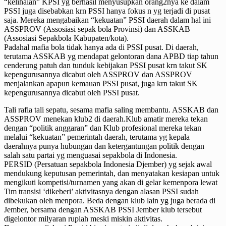
“kelihaian” KPSI yg berhasil menyusupkan orang2nya ke dalam
PSSI juga disebabkan krn PSSI hanya fokus n yg terjadi di pusat
saja. Mereka mengabaikan “kekuatan” PSSI daerah dalam hal ini
ASSPROV (Assosiasi sepak bola Provinsi) dan ASSKAB
(Assosiasi Sepakbola Kabupaten/kota).
Padahal mafia bola tidak hanya ada di PSSI pusat. Di daerah,
terutama ASSKAB yg mendapat gelontoran dana APBD tiap tahun
cenderung patuh dan tunduk kebijakan PSSI pusat krn takut SK
kepengurusannya dicabut oleh ASSPROV dan ASSPROV
menjalankan apapun kemauan PSSI pusat, juga krn takut SK
kepengurusannya dicabut oleh PSSI pusat.
Tali rafia tali sepatu, sesama mafia saling membantu. ASSKAB dan
ASSPROV menekan klub2 di daerah.Klub amatir mereka tekan
dengan “politik anggaran” dan Klub profesional mereka tekan
melalui “kekuatan” pemerintah daerah, terutama yg kepala
daerahnya punya hubungan dan ketergantungan politik dengan
salah satu partai yg menguasai sepakbola di Indonesia.
PERSID (Persatuan sepakbola Indonesia Djember) yg sejak awal
mendukung keputusan pemerintah, dan menyatakan kesiapan untuk
mengikuti kompetisi/turnamen yang akan di gelar kemenpora lewat
Tim transisi ‘dikeberi’ aktivitasnya dengan alasan PSSI sudah
dibekukan oleh menpora. Beda dengan klub lain yg juga berada di
Jember, bersama dengan ASSKAB PSSI Jember klub tersebut
digelontor milyaran rupiah meski miskin aktivitas.