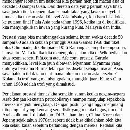
mendengar sebutan tim nasional kita pernah menjadi macan asia di
decade 50 sampai 60an. Dari deretan data yang pernah saya lihat,
saya justru tidak menemukan sebuah fakta yang layak menyebut
timnas kita macan asia. Di level Asia misalnya, kita baru bisa lolos
ke putaran final Piala Asia pada tahun 1996, ketika itu di kualifikasi
kita menyingkirkan lawan yang kurang kuat, Malaysia dan India.
Prestasi yang bisa membanggakan selama kurun waktu decade 50
sampai 60 adalah sebuah perunggu Asian Games 1958 dan tiket
lolos Olimpiade, di Olimpiade 1956 Ramang cs tampil mempesona,
hanya itu. Maka ketika kita menengok catatan kita di Wikipedia atau
situs resmi seperti Fifa.com atau Afc.com, prestasi Garuda
menyedihkan, level kita jauh dibawah Myanmar. Myanmar yang
dulunya bernama Burma lebih pantas disebut sebagai macan Asia,
saya bahkan tidak tahu dari mana julukan macan asia tersebut?
Kalau ada trofi yang membanggakan, mungkin juara King’s Cup
tahun 1968 adalah trofi yang dimaksud.
Perjalanan prestasi timnas kita semakin suram ketika negara-negara
Arab dengan kekuatan petrodollarnya mampu menyulap sepakbola
mereka menjadi mengkilap. Dengan postur yang tinggi menjulang
ditopang lari yang kencang serta fisik yang merata bagus, tim dari
Arab sulit untuk dikalahkan. Di Belahan timur, China, Korea dan
Jepang sejak tahun 1970an seperti tidak bisa dikalahkan oleh kita,
kita selalu kalah sebelum bertanding dengan mereka. Padahal kita