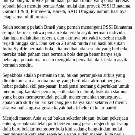
punya banyak proyek pembinaan pemain muda yang coba meretas
sebuah jalan menuju pentas Asia, mulai dari proyek PSSI Binatama,
Garuda I & II, Primavera, Baretti, SAD Uruguay namun hasilnya
tetap sama, nihil prestasi.
Salah seorang pelatih Brasil yang pernah menangani PSSI Binatama
sempat berujar bahwa pemain kita terlalu asyik bermain individu
dan lupa melakukan operan, dan akutnya penyakit tersebut masih
terjadi hingga kini. Dan ketika 23 anak muda dari hasil blusukan
Indra Syafrie bermain bola, kita melihat ada sesuatu yang berbeda,
mereka telah paham cara bermain bola denga benar hanya saja
beberapa pemainnya masih mengidam penyakit akut: terlalu asyik
bermain sendiri.
Sepakbola adalah permainan tim, bukan pertunjukan sirkus yang
dimainkan satu atau dua orang yang bertindak akrobat bergaya
hebat padahal skil pas-pasan. Inteligensi memang diperlukan untuk
menunjang karakter pemain, skill adalah natural, fisik dan stamina
yang bagus mempermudah pelatih menerjemahkan strateginya,
apalah arti skill dan lari kencang jika hanya kuat selama 30 menit,
sisanya nafas ngos-ngosan kayak babak belur di kejar patroli.
Menjadi macan Asia sejati bukan sekedar slogan, bukan pekerjaan
enteng, sepakbola telah jauh berkembang pesat, negeri liliput yang
dulu baru belajar mengoper bola kini sedang bangkit dan mulai
menggoyang kekuatan sepakbola yang sudah mapan. Kita perlu