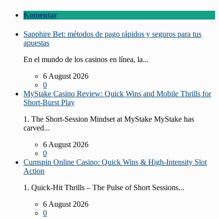
Komentar
Sapphire Bet: métodos de pago rápidos y seguros para tus
apuestas
En el mundo de los casinos en línea, la...
6 August 2026
0
MyStake Casino Review: Quick Wins and Mobile Thrills for
Short‑Burst Play
1. The Short‑Session Mindset at MyStake MyStake has
carved...
6 August 2026
0
Cumspin Online Casino: Quick Wins & High‑Intensity Slot
Action
1. Quick‑Hit Thrills – The Pulse of Short Sessions...
6 August 2026
0