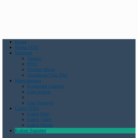
Home
Berita FDSI
Nasional
Timnas
PSSI
Premier Menu
Sepakbola Usia Dini
Mancanegara
Kompetisi Lainnya
Liga Inggris
Liga Spanyol
Galeri FDSI
Galeri Foto
Galeri Video
Galeri Musik
Kolom Suporter