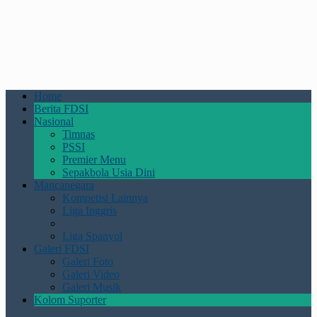
Home
Berita FDSI
Nasional
Timnas
PSSI
Premier Menu
Sepakbola Usia Dini
Mancanegara
Kompetisi Lainnya
Liga Inggris
Liga Spanyol
Galeri FDSI
Galeri Foto
Galeri Video
Galeri Musik
Kolom Suporter