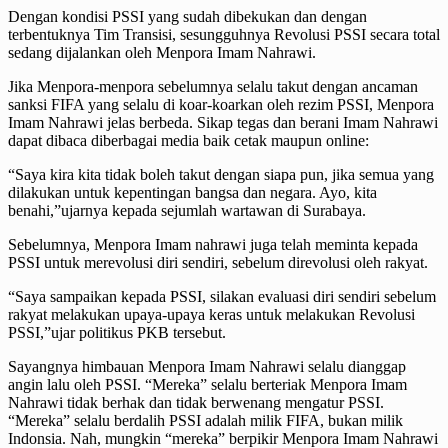
Dengan kondisi PSSI yang sudah dibekukan dan dengan
terbentuknya Tim Transisi, sesungguhnya Revolusi PSSI secara total
sedang dijalankan oleh Menpora Imam Nahrawi.
Jika Menpora-menpora sebelumnya selalu takut dengan ancaman
sanksi FIFA yang selalu di koar-koarkan oleh rezim PSSI, Menpora
Imam Nahrawi jelas berbeda. Sikap tegas dan berani Imam Nahrawi
dapat dibaca diberbagai media baik cetak maupun online:
“Saya kira kita tidak boleh takut dengan siapa pun, jika semua yang
dilakukan untuk kepentingan bangsa dan negara. Ayo, kita
benahi,”ujarnya kepada sejumlah wartawan di Surabaya.
Sebelumnya, Menpora Imam nahrawi juga telah meminta kepada
PSSI untuk merevolusi diri sendiri, sebelum direvolusi oleh rakyat.
“Saya sampaikan kepada PSSI, silakan evaluasi diri sendiri sebelum
rakyat melakukan upaya-upaya keras untuk melakukan Revolusi
PSSI,”ujar politikus PKB tersebut.
Sayangnya himbauan Menpora Imam Nahrawi selalu dianggap
angin lalu oleh PSSI. “Mereka” selalu berteriak Menpora Imam
Nahrawi tidak berhak dan tidak berwenang mengatur PSSI.
“Mereka” selalu berdalih PSSI adalah milik FIFA, bukan milik
Indonsia. Nah, mungkin “mereka” berpikir Menpora Imam Nahrawi