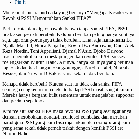
Pin It
Mungkin di antara anda ada yang bertanya “Mengapa Kesuksesan
Revolusi PSSI Membutuhkan Sanksi FIFA?”
Perlu dicatat dan digarisbawahi bahwa tanpa sanksi FIFA, PSSI
tidak akan pernah berubah. Kalopun berubah paling hanya kulitnya
saja, tapi orang-orangnya tidak berubah. Lihat saja nama-nama La
Nyalla MataItil, Hinca Panjaitan, Erwin Dwi Budiawan, Dodi Alek
Reza Nordin, Toni Appriliani, Djamal NAziz, Djoko Driyono,
masih bercokol kokoh meskipun gerakan revolusi PSSI sukses
melengserkan Nurdin Halid. Artinya, hanya kulitnya yang berubah
tapi otak dan kaki tangan orang-orangnya Nurdin Halid, Nugraha
Besoes, dan Nirwan D Bakrie sama sekali tidak berubah.
Kenapa tidak berubah? Karena saat itu tidak ada sanksi FIFA,
sehingga cengkeraman mereka terhadap PSSI masih sangat kokoh.
Mereka hanya berganti kulit sementara untuk mengelabui supporter
dan pecinta sepakbola.
Kini melalui sanksi FIFA maka revolusi PSSI yang sesungguhnya
dengan merobohkan pondasi, menjebol pembatas, dan merubah
paradigma PSSI yang baru bisa dijalankan oleh orang-orang baru
yang sama sekali tidak pernah terkait dengan konflik PSSI era
Nurdin Halid.