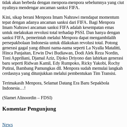
tidak akan berbeda dengan menpora-menpora sebelumnya yang ciut
nyalinya mendengar ancaman sanksi FIFA.
Kini, sikap berani Menpora Imam Nahrawi mendapat momentum
tepat dengan adanya ancaman sanksi dari FIFA. Bagi Menpora
Imam Nahrawi ancaman sanksi FIFA adalah kesempatan emas
untuk melakukan revolusi total terhadap PSSI. Dan hanya dengan
sanksi FIFA, pemerintah melalui Menpora dapat mengambilalih
persepakbolaan Indonesia untuk dilakukan revolusi total. Potong
generasi gagal yang dihuni nama-nama seperti La Nyalla Matalitti,
Hinca Panjaitan, Erwin Dwi Budiawan, Dodi Alek Reza Nordin,
Toni Appriliani, Djamal Aziz, Djoko Driyono dan lahirkan generasi
baru seperti Ridwan Kamil, Edy Rumpoko, Ricky Yakobi, Rochy
Putirai, Bambang Pamungkas dll. Menpora sudah memulai langkah
cerdasnya yang ditunjukkan melalui pembentukan Tim Transisi.
Terimakasih Menpora, Selamat Datang Era Baru Sepakbola
Indonesia…!
(Slamet Alinoordin – FDSI)
Komentar Pengunjung
News