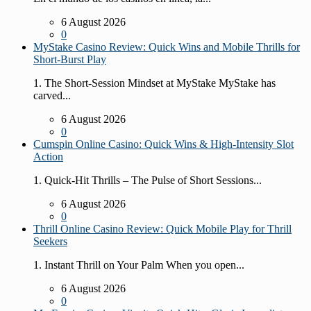
6 August 2026
0
MyStake Casino Review: Quick Wins and Mobile Thrills for
Short‑Burst Play
1. The Short‑Session Mindset at MyStake MyStake has
carved...
6 August 2026
0
Cumspin Online Casino: Quick Wins & High‑Intensity Slot
Action
1. Quick‑Hit Thrills – The Pulse of Short Sessions...
6 August 2026
0
Thrill Online Casino Review: Quick Mobile Play for Thrill
Seekers
1. Instant Thrill on Your Palm When you open...
6 August 2026
0