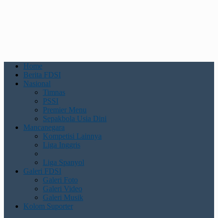
Home
Berita FDSI
Nasional
Timnas
PSSI
Premier Menu
Sepakbola Usia Dini
Mancanegara
Kompetisi Lainnya
Liga Inggris
Liga Spanyol
Galeri FDSI
Galeri Foto
Galeri Video
Galeri Musik
Kolom Suporter