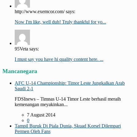
http://www.exemcor.com/ says:
Now I'm like, well duh! Truly thankful for yo...
95Veta says:
I must say you have hi quality content here. ...
Mancanegara
AFC U-14 Championship: Timor Leste Jungkalkan Arab
Saudi 2-1
FDSInews – Timnas U-14 Timor Leste berhasil meraih
kemenangan meyakinkan...
7 August 2014
0
Tampil Buruk Di Piala Dunia, Skuad Korsel Dilempari
Permen Oleh Fans