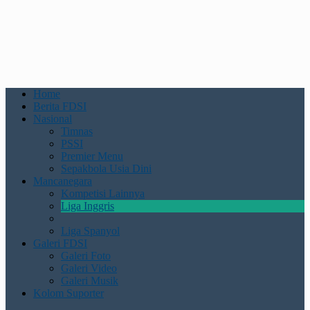
Home
Berita FDSI
Nasional
Timnas
PSSI
Premier Menu
Sepakbola Usia Dini
Mancanegara
Kompetisi Lainnya
Liga Inggris
Liga Spanyol
Galeri FDSI
Galeri Foto
Galeri Video
Galeri Musik
Kolom Suporter