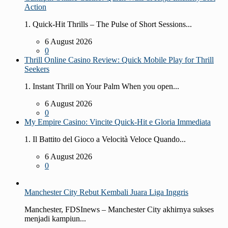
Action
1. Quick‑Hit Thrills – The Pulse of Short Sessions...
6 August 2026
0
Thrill Online Casino Review: Quick Mobile Play for Thrill
Seekers
1. Instant Thrill on Your Palm When you open...
6 August 2026
0
My Empire Casino: Vincite Quick‑Hit e Gloria Immediata
1. Il Battito del Gioco a Velocità Veloce Quando...
6 August 2026
0
Manchester City Rebut Kembali Juara Liga Inggris
Manchester, FDSInews – Manchester City akhirnya sukses
menjadi kampiun...