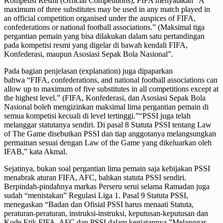
Kompetisi Resmi (Official Competitions), FIFA menyatakan “A
maximum of three substitutes may be used in any match played in
an official competition organised under the auspices of FIFA,
confederations or national football associations.” (Maksimal tiga
pergantian pemain yang bisa dilakukan dalam satu pertandingan
pada kompetisi resmi yang digelar di bawah kendali FIFA,
Konfederasi, maupun Asosiasi Sepak Bola Nasional”.
Pada bagian penjelasan (explanation) juga dipaparkan
bahwa “FIFA, confederations, and national football associations can
allow up to maximum of five substitutes in all competitions except at
the highest level.” (FIFA, Konfederasi, dan Asosiasi Sepak Bola
Nasional boleh mengizinkan maksimal lima pergantian pemain di
semua kompetisi kecuali di level tertinggi.”“PSSI juga telah
melanggar statutanya sendiri. Di pasal 8 Statuta PSSI tentang Law
of The Game disebutkan PSSI dan tiap anggotanya melangsungkan
permainan sesuai dengan Law of the Game yang dikeluarkan oleh
IFAB,” kata Akmal.
Sejatinya, bukan soal pergantian lima pemain saja kebijakan PSSI
menabrak aturan FIFA, AFC, bahkan statuta PSSI sendiri.
Berpindah-pindahnya markas Perseru serui selama Ramadan juga
sudah “menistakan” Regulasi Liga 1. Pasal 9 Statuta PSSI,
menegaskan “Badan dan Ofisial PSSI harus menaati Statuta,
peraturan-peraturan, instruksi-instruksi, keputusan-keputusan dan
Kode Etik FIFA, AFC dan PSSI dalam kegiatannya.”Melanggar