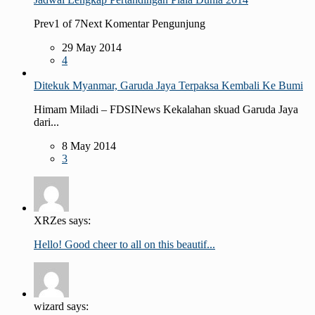
Prev1 of 7Next Komentar Pengunjung
29 May 2014
4
Ditekuk Myanmar, Garuda Jaya Terpaksa Kembali Ke Bumi
Himam Miladi – FDSINews Kekalahan skuad Garuda Jaya
dari...
8 May 2014
3
XRZes says:
Hello! Good cheer to all on this beautif...
wizard says: