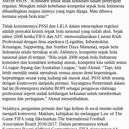
Soccer #SOS. “Konsisten untuk tidak konsisten dalam penerapan
regulasi. Mungkin inilah kehebatan kompetisi sepak bola Indonesia
dibandingkan negara lainnya yang ingin dijaga. Mau dibawa
kemana sepak bola kita?”
Tidak konsistennya PSSI dan LIGA dalam menerapkan regulasi
adalah penyakit kronis sepak bola nasional yang sudah akut. Sejak
tahun 2008 ketika FIFA dan AFC mensosialisasikan Lisensi Klub
Profesional dengan lima aspeknya (Legalitas, Infrastruktur,
Keuangan, Supporting, dan Sumber Daya Manusia), sepak bola
Indonesia selalu bersikap acuh. Akhirnya, kompetisi sepak bola
nasional jalan di tempat. “Bila sejak 2008 sepak bola Indonesia
konsisten dan komitmen terhadap aturan, kompetisi kita sudah setara
J-League Jepang dan Australian League,” kata Akmal. “Tapi, kita
lebih memilih untuk menabrak semua aturan demi kepentingan-
kepentingan sesaat yang kadang tak masuk akal. PSSI lebih senang
dengan kontroversi daripada prestasi. Sayangnya Pemerintah dalam
hal ini (Kemenpora) melalui BOPI sebagai pengawas olahraga
profesional seperti sudah kehilangan kekuatan untuk memberikan
teguran dan peringatan,” Akmal menambahkan.
Sejatinya, pergantian pemain dari tiga kelima di awal musim sudah
menjadi kotroversi. Maklum, kebijakan itu melanggar Law of The
Game FIFA yang dikeluarkan The International Football
Association Board 2016/2017. Dalam peraturannya terkait