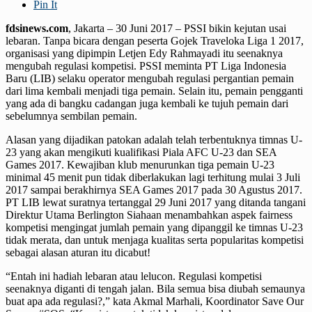
Pin It
fdsinews.com
, Jakarta – 30 Juni 2017 – PSSI bikin kejutan usai
lebaran. Tanpa bicara dengan peserta Gojek Traveloka Liga 1 2017,
organisasi yang dipimpin Letjen Edy Rahmayadi itu seenaknya
mengubah regulasi kompetisi. PSSI meminta PT Liga Indonesia
Baru (LIB) selaku operator mengubah regulasi pergantian pemain
dari lima kembali menjadi tiga pemain. Selain itu, pemain pengganti
yang ada di bangku cadangan juga kembali ke tujuh pemain dari
sebelumnya sembilan pemain.
Alasan yang dijadikan patokan adalah telah terbentuknya timnas U-
23 yang akan mengikuti kualifikasi Piala AFC U-23 dan SEA
Games 2017. Kewajiban klub menurunkan tiga pemain U-23
minimal 45 menit pun tidak diberlakukan lagi terhitung mulai 3 Juli
2017 sampai berakhirnya SEA Games 2017 pada 30 Agustus 2017.
PT LIB lewat suratnya tertanggal 29 Juni 2017 yang ditanda tangani
Direktur Utama Berlington Siahaan menambahkan aspek fairness
kompetisi mengingat jumlah pemain yang dipanggil ke timnas U-23
tidak merata, dan untuk menjaga kualitas serta popularitas kompetisi
sebagai alasan aturan itu dicabut!
“Entah ini hadiah lebaran atau lelucon. Regulasi kompetisi
seenaknya diganti di tengah jalan. Bila semua bisa diubah semaunya
buat apa ada regulasi?,” kata Akmal Marhali, Koordinator Save Our