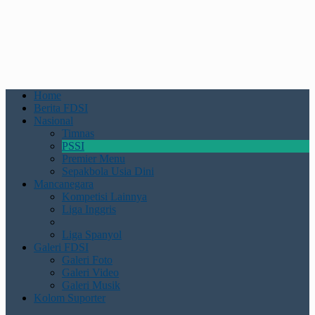
Home
Berita FDSI
Nasional
Timnas
PSSI
Premier Menu
Sepakbola Usia Dini
Mancanegara
Kompetisi Lainnya
Liga Inggris
Liga Spanyol
Galeri FDSI
Galeri Foto
Galeri Video
Galeri Musik
Kolom Suporter