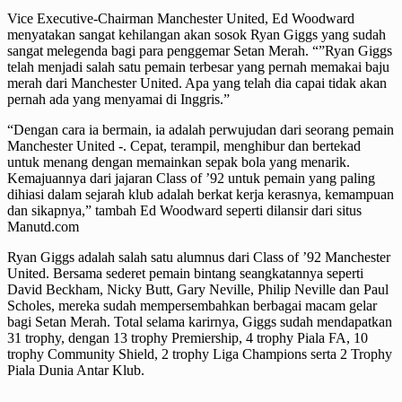
Vice Executive-Chairman Manchester United, Ed Woodward
menyatakan sangat kehilangan akan sosok Ryan Giggs yang sudah
sangat melegenda bagi para penggemar Setan Merah. “”Ryan Giggs
telah menjadi salah satu pemain terbesar yang pernah memakai baju
merah dari Manchester United. Apa yang telah dia capai tidak akan
pernah ada yang menyamai di Inggris.”
“Dengan cara ia bermain, ia adalah perwujudan dari seorang pemain
Manchester United -. Cepat, terampil, menghibur dan bertekad
untuk menang dengan memainkan sepak bola yang menarik.
Kemajuannya dari jajaran Class of ’92 untuk pemain yang paling
dihiasi dalam sejarah klub adalah berkat kerja kerasnya, kemampuan
dan sikapnya,” tambah Ed Woodward seperti dilansir dari situs
Manutd.com
Ryan Giggs adalah salah satu alumnus dari Class of ’92 Manchester
United. Bersama sederet pemain bintang seangkatannya seperti
David Beckham, Nicky Butt, Gary Neville, Philip Neville dan Paul
Scholes, mereka sudah mempersembahkan berbagai macam gelar
bagi Setan Merah. Total selama karirnya, Giggs sudah mendapatkan
31 trophy, dengan 13 trophy Premiership, 4 trophy Piala FA, 10
trophy Community Shield, 2 trophy Liga Champions serta 2 Trophy
Piala Dunia Antar Klub.