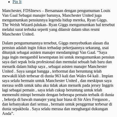
Pin It
Manchester, FDSInews – Bersamaan dengan pengumuman Louis
Van Gaal Sebagai manajer barunya, Manchester United juga
mengumumkan pensiunnya legenda hidup mereka, Ryan Giggs.
The Welsh Wizard-julukan- Ryan Giggs mengumumkan hal tersebut
melalui surat terbuka seperti yang dilansir dalam situs resmi
Manchester United.
Dalam pengumumannya tersebut, Giggs menyebutkan alasan dia
pensiun adalah ingin fokus terhadap pekerjaannya sekarang, usai
ditunjuk sebagai asisten manajer mendampingi Van Gaal. “Saya
juga ingin mengambil kesempatan ini untuk mengumumkan pensiun
saya dari sepak bola profesional dan memulai sebuah bab baru dan
menarik dalam hidup saya , sebagai asisten manajer Manchester
United . Saya sangat bangga , terhormat dan beruntung telah
mewakili klub terbesar di dunia 963 kali dan Wales 64 kali . Impian
saya selalu bermain untuk Manchester United , dan meskipun saya
merasa sedih untuk tahu aku tidak akan menarik pada jersey Inggris
lagi sebagai pemain , saya telah cukup beruntung untuk telah
memenuhi mimpi bermain dengan beberapa pemain terbaik di dunia
, bekerja di bawah manajer yang luar biasa di Sir Alex Ferguson ,
dan kebanyakan dari semua , bermain untuk penggemar terbesar di
dunia sepakbola . Saya selalu merasa dan menghargai dukungan
Anda”.