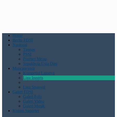
Home
Berita FDSI
Nasional
Timnas
PSSI
Premier Menu
Sepakbola Usia Dini
Mancanegara
Kompetisi Lainnya
Liga Inggris
Liga Spanyol
Galeri FDSI
Galeri Foto
Galeri Video
Galeri Musik
Kolom Suporter