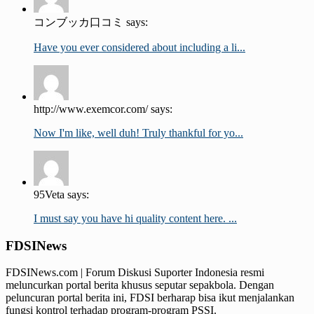
コンブッカ口コミ says:
Have you ever considered about including a li...
http://www.exemcor.com/ says:
Now I'm like, well duh! Truly thankful for yo...
95Veta says:
I must say you have hi quality content here. ...
FDSINews
FDSINews.com | Forum Diskusi Suporter Indonesia resmi
meluncurkan portal berita khusus seputar sepakbola. Dengan
peluncuran portal berita ini, FDSI berharap bisa ikut menjalankan
fungsi kontrol terhadap program-program PSSI.