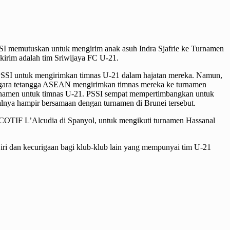
SI memutuskan untuk mengirim anak asuh Indra Sjafrie ke Turnamen
kirim adalah tim Sriwijaya FC U-21.
 PSSI untuk mengirimkan timnas U-21 dalam hajatan mereka. Namun,
 negara tetangga ASEAN mengirimkan timnas mereka ke turnamen
turnamen untuk timnas U-21. PSSI sempat mempertimbangkan untuk
nya hampir bersamaan dengan turnamen di Brunei tersebut.
 COTIF L’Alcudia di Spanyol, untuk mengikuti turnamen Hassanal
 iri dan kecurigaan bagi klub-klub lain yang mempunyai tim U-21