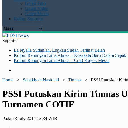
Galeri Foto
Galeri Video
Galeri Musik
Kolom Suporter
Suporter
La Nyalla Sudahlah, Engkau Sudah Terlihat Lelah
Kolom Renungan Lima Alinea – Kosakata Baru Dalam Sepak 
Kolom Renungan Lima Alinea – Cuk! Koyok Messi
Home
>
Sepakbola Nasional
>
Timnas
>
PSSI Putuskan Kir
PSSI Putuskan Kirim Timnas U
Turnamen COTIF
Pada 23 July 2014 13:34 WIB