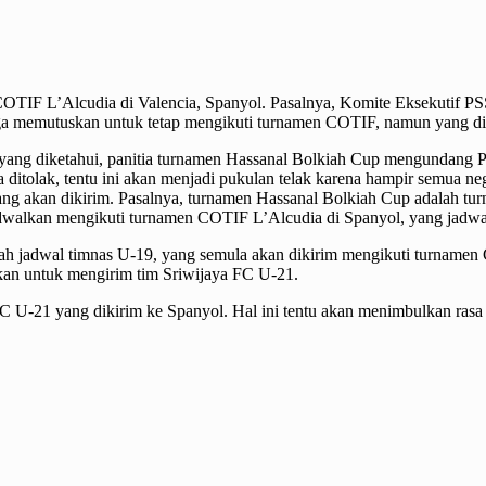
OTIF L’Alcudia di Valencia, Spanyol. Pasalnya, Komite Eksekutif PS
uga memutuskan untuk tetap mengikuti turnamen COTIF, namun yang di
ti yang diketahui, panitia turnamen Hassanal Bolkiah Cup mengundang
 ditolak, tentu ini akan menjadi pukulan telak karena hampir semua
 yang akan dikirim. Pasalnya, turnamen Hassanal Bolkiah Cup adalah 
dwalkan mengikuti turnamen COTIF L’Alcudia di Spanyol, yang jadwal
h jadwal timnas U-19, yang semula akan dikirim mengikuti turnamen
an untuk mengirim tim Sriwijaya FC U-21.
C U-21 yang dikirim ke Spanyol. Hal ini tentu akan menimbulkan rasa