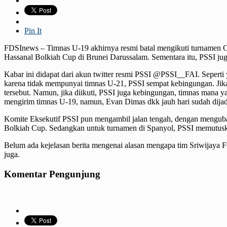
Pin It
FDSInews – Timnas U-19 akhirnya resmi batal mengikuti turnamen C
Hassanal Bolkiah Cup di Brunei Darussalam. Sementara itu, PSSI j
Kabar ini didapat dari akun twitter resmi PSSI @PSSI__FAI. Seper
karena tidak mempunyai timnas U-21, PSSI sempat kebingungan. Jika
tersebut. Namun, jika diikuti, PSSI juga kebingungan, timnas mana
mengirim timnas U-19, namun, Evan Dimas dkk jauh hari sudah dija
Komite Eksekutif PSSI pun mengambil jalan tengah, dengan menguba
Bolkiah Cup. Sedangkan untuk turnamen di Spanyol, PSSI memutusk
Belum ada kejelasan berita mengenai alasan mengapa tim Sriwijaya F
juga.
Komentar Pengunjung