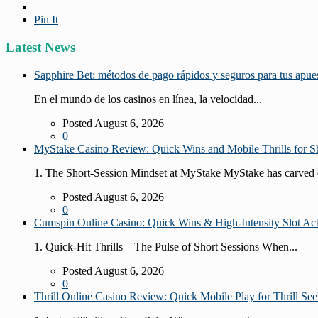
Pin It
Latest News
Sapphire Bet: métodos de pago rápidos y seguros para tus apue
En el mundo de los casinos en línea, la velocidad...
Posted August 6, 2026
0
MyStake Casino Review: Quick Wins and Mobile Thrills for Sh
1. The Short‑Session Mindset at MyStake MyStake has carved o
Posted August 6, 2026
0
Cumspin Online Casino: Quick Wins & High‑Intensity Slot Ac
1. Quick‑Hit Thrills – The Pulse of Short Sessions When...
Posted August 6, 2026
0
Thrill Online Casino Review: Quick Mobile Play for Thrill See