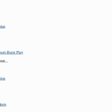
stas
ort‑Burst Play
ut...
tion
kers