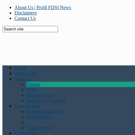
About Us | Profil FDSI News
Disclaimers
Contact Us
Home
Berita FDSI
Nasional
Timnas
PSSI
Premier Menu
Sepakbola Usia Dini
Mancanegara
Kompetisi Lainnya
Liga Inggris
Liga Spanyol
Galeri FDSI