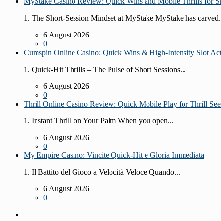
MyStake Casino Review: Quick Wins and Mobile Thrills for Sh
1. The Short‑Session Mindset at MyStake MyStake has carved.
6 August 2026
0
Cumspin Online Casino: Quick Wins & High‑Intensity Slot Ac
1. Quick‑Hit Thrills – The Pulse of Short Sessions...
6 August 2026
0
Thrill Online Casino Review: Quick Mobile Play for Thrill See
1. Instant Thrill on Your Palm When you open...
6 August 2026
0
My Empire Casino: Vincite Quick‑Hit e Gloria Immediata
1. Il Battito del Gioco a Velocità Veloce Quando...
6 August 2026
0