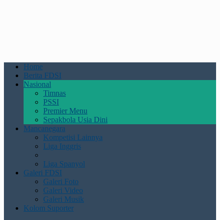
Home
Berita FDSI
Nasional
Timnas
PSSI
Premier Menu
Sepakbola Usia Dini
Mancanegara
Kompetisi Lainnya
Liga Inggris
Liga Spanyol
Galeri FDSI
Galeri Foto
Galeri Video
Galeri Musik
Kolom Suporter