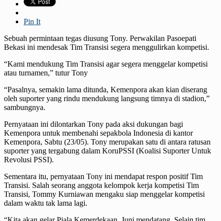
Pin It
Sebuah permintaan tegas diusung Tony. Perwakilan Pasoepati
Bekasi ini mendesak Tim Transisi segera menggulirkan kompetisi.
“Kami mendukung Tim Transisi agar segera menggelar kompetisi
atau turnamen,” tutur Tony
“Pasalnya, semakin lama ditunda, Kemenpora akan kian diserang
oleh suporter yang rindu mendukung langsung timnya di stadion,”
sambungnya.
Pernyataan ini dilontarkan Tony pada aksi dukungan bagi
Kemenpora untuk membenahi sepakbola Indonesia di kantor
Kemenpora, Sabtu (23/05). Tony merupakan satu di antara ratusan
suporter yang tergabung dalam KoruPSSI (Koalisi Suporter Untuk
Revolusi PSSI).
Sementara itu, pernyataan Tony ini mendapat respon positif Tim
Transisi. Salah seorang anggota kelompok kerja kompetisi Tim
Transisi, Tommy Kurniawan mengaku siap menggelar kompetisi
dalam waktu tak lama lagi.
“Kita akan gelar Piala Kemerdekaan, Juni mendatang. Selain tim