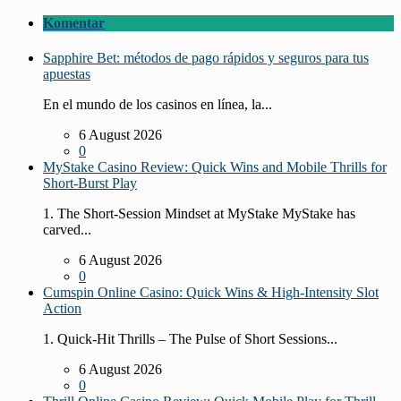
Komentar
Sapphire Bet: métodos de pago rápidos y seguros para tus
apuestas
En el mundo de los casinos en línea, la...
6 August 2026
0
MyStake Casino Review: Quick Wins and Mobile Thrills for
Short‑Burst Play
1. The Short‑Session Mindset at MyStake MyStake has
carved...
6 August 2026
0
Cumspin Online Casino: Quick Wins & High‑Intensity Slot
Action
1. Quick‑Hit Thrills – The Pulse of Short Sessions...
6 August 2026
0