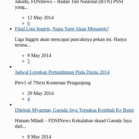
Jakarta, FDSInews – Badan Tim Nasional (BTN) PSSI
yang...
12 May 2014
6
Final Liga Inggris, Siapa Yang Akan Menangis?
Liga Inggris akan mencapai puncaknya pekan ini. Hanya
tersisa...
9 May 2014
5
Jadwal Lengkap Pertandingan Piala Dunia 2014
Prev1 of 7Next Komentar Pengunjung
29 May 2014
4
Ditekuk Myanmar, Garuda Jaya Terpaksa Kembali Ke Bumi
Himam Miladi – FDSINews Kekalahan skuad Garuda Jaya
dari...
8 May 2014