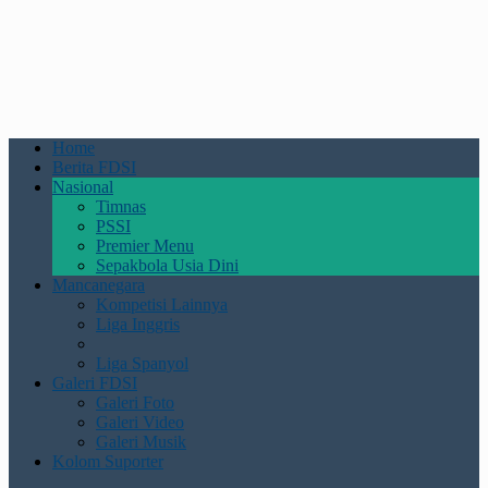
Home
Berita FDSI
Nasional
Timnas
PSSI
Premier Menu
Sepakbola Usia Dini
Mancanegara
Kompetisi Lainnya
Liga Inggris
Liga Spanyol
Galeri FDSI
Galeri Foto
Galeri Video
Galeri Musik
Kolom Suporter