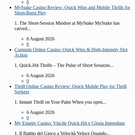
0
MyStake Casino Review: Quick Wins and Mobile Thrills for
Short‑Burst Play
1. The Short‑Session Mindset at MyStake MyStake has
carved...
6 August 2026
0
Cumspin Online Casino: Quick Wins & High‑Intensity Slot
Action
1. Quick‑Hit Thrills – The Pulse of Short Sessions...
6 August 2026
0
Thrill Online Casino Review: Quick Mobile Play for Thrill
Seekers
1. Instant Thrill on Your Palm When you open...
6 August 2026
0
My Empire Casino: Vincite Quick‑Hit e Gloria Immediata
1. Il Battito del Gioco a Velocità Veloce Quando...