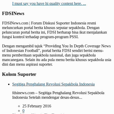
I must say you have hi quality content here. ...
FDSINews
FDSINews.com | Forum Diskusi Suporter Indonesia resmi
meluncurkan portal berita khusus seputar sepakbola. Dengan
peluncuran portal berita ini, FDSI berharap bisa ikut menjalankan
fungsi kontrol terhadap program-program PSSI.
Dengan mengambil tajuk “Providing You In Depth Coverage News
of Indonesian Football”, portal berita FDSI sendiri berisi menu-
menu pemberitaan sepakbola nasional, dan juga sepakbola
mancanegara. Selain itu ada pula menu berita khusus sepakbola usia
dini dan menu aspirasi suporter.
Kolom Suporter
Segitiga Penghalang Revolusi Sepakbola Indonesia
fdsinews.com – Segitiga Penghalang Revolusi Sepakbola
Indonesia Setelah mendengar desas-desus...
25 February 2016
0