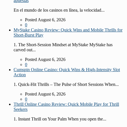
apuestas
En el mundo de los casinos en línea, la velocidad...
Posted August 6, 2026
0
MyStake Casino Review: Quick Wins and Mobile Thrills for
Short‑Burst Play
1. The Short‑Session Mindset at MyStake MyStake has
carved out...
Posted August 6, 2026
0
Cumspin Online Casino: Quick Wins & High‑Intensity Slot
Action
1. Quick‑Hit Thrills – The Pulse of Short Sessions When...
Posted August 6, 2026
0
Thrill Online Casino Review: Quick Mobile Play for Thrill
Seekers
1. Instant Thrill on Your Palm When you open the...