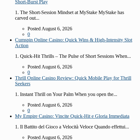
Short‑Burst Play
1. The Short‑Session Mindset at MyStake MyStake has
carved out...
Posted August 6, 2026
0
Cumspin Online Casino: Quick Wins & High‑Intensity Slot
Action
1. Quick‑Hit Thrills – The Pulse of Short Sessions When...
Posted August 6, 2026
0
Thrill Online Casino Review: Quick Mobile Play for Thrill
Seekers
1. Instant Thrill on Your Palm When you open the...
Posted August 6, 2026
0
My Empire Casino: Vincite Quick‑Hit e Gloria Immediata
1. Il Battito del Gioco a Velocità Veloce Quando effettui...
Posted August 6, 2026