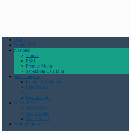
Home
Berita FDSI
Nasional
Timnas
PSSI
Premier Menu
Sepakbola Usia Dini
Mancanegara
Kompetisi Lainnya
Liga Inggris
Liga Spanyol
Galeri FDSI
Galeri Foto
Galeri Video
Galeri Musik
Kolom Suporter