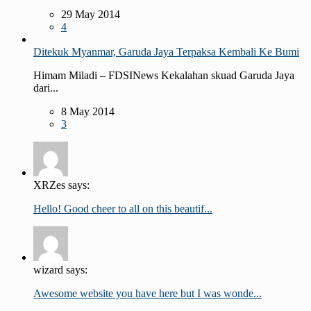
29 May 2014
4
Ditekuk Myanmar, Garuda Jaya Terpaksa Kembali Ke Bumi
Himam Miladi – FDSINews Kekalahan skuad Garuda Jaya
dari...
8 May 2014
3
XRZes says:
Hello! Good cheer to all on this beautif...
wizard says:
Awesome website you have here but I was wonde...