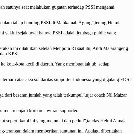
alah satunya saat melakukan gugatan terhadap PSSI mengenai
ih dalam tahap banding PSSI di Mahkamah Agung”,terang Helmi.
mi yakini sejak awal bahwa PSSI adalah lembaga public yang
akan ini dilakukan setelah Menpora RI saat itu, Andi Malarangeng
I dan KPSI.
 ke kota-kota kecil di daerah. Yang membuat takjub, setiap
 terharu atas aksi solidaritas supporter Indonesia yang digalang FDSI
a dari besaran jumlah yang telah terkumpul”,ujar coach Nil Maizar
 karena menjadi korban tawuran supporter.
mput seperti kami ini yang memulai dan peduli”,tandas Helmi Atmaja.
ng-terangan dalam memberikan santunan ini. Apalagi diberitakan