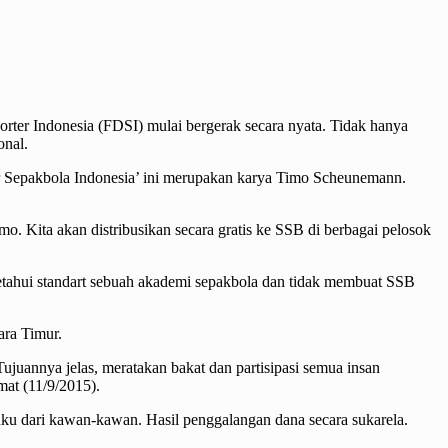
rter Indonesia (FDSI) mulai bergerak secara nyata. Tidak hanya
onal.
 Sepakbola Indonesia’ ini merupakan karya Timo Scheunemann.
o. Kita akan distribusikan secara gratis ke SSB di berbagai pelosok
getahui standart sebuah akademi sepakbola dan tidak membuat SSB
ara Timur.
Tujuannya jelas, meratakan bakat dan partisipasi semua insan
at (11/9/2015).
uku dari kawan-kawan. Hasil penggalangan dana secara sukarela.