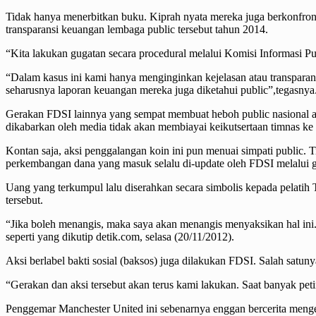
Tidak hanya menerbitkan buku. Kiprah nyata mereka juga berkonfront
transparansi keuangan lembaga public tersebut tahun 2014.
“Kita lakukan gugatan secara procedural melalui Komisi Informasi 
“Dalam kasus ini kami hanya menginginkan kejelasan atau transpara
seharusnya laporan keuangan mereka juga diketahui public”,tegasnya
Gerakan FDSI lainnya yang sempat membuat heboh public nasional ad
dikabarkan oleh media tidak akan membiayai keikutsertaan timnas ke
Kontan saja, aksi penggalangan koin ini pun menuai simpati public. T
perkembangan dana yang masuk selalu di-update oleh FDSI melalui g
Uang yang terkumpul lalu diserahkan secara simbolis kepada pelatih T
tersebut.
“Jika boleh menangis, maka saya akan menangis menyaksikan hal ini.
seperti yang dikutip detik.com, selasa (20/11/2012).
Aksi berlabel bakti sosial (baksos) juga dilakukan FDSI. Salah satu
“Gerakan dan aksi tersebut akan terus kami lakukan. Saat banyak peti
Penggemar Manchester United ini sebenarnya enggan bercerita mengen