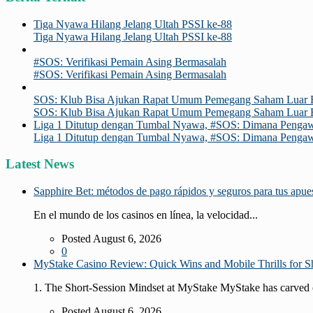
Tiga Nyawa Hilang Jelang Ultah PSSI ke-88
Tiga Nyawa Hilang Jelang Ultah PSSI ke-88
#SOS: Verifikasi Pemain Asing Bermasalah
#SOS: Verifikasi Pemain Asing Bermasalah
SOS: Klub Bisa Ajukan Rapat Umum Pemegang Saham Luar
SOS: Klub Bisa Ajukan Rapat Umum Pemegang Saham Luar
Liga 1 Ditutup dengan Tumbal Nyawa, #SOS: Dimana Penga
Liga 1 Ditutup dengan Tumbal Nyawa, #SOS: Dimana Penga
Latest News
Sapphire Bet: métodos de pago rápidos y seguros para tus apue
En el mundo de los casinos en línea, la velocidad...
Posted August 6, 2026
0
MyStake Casino Review: Quick Wins and Mobile Thrills for Sh
1. The Short‑Session Mindset at MyStake MyStake has carved o
Posted August 6, 2026