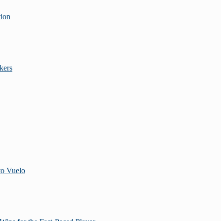
tion
kers
to Vuelo