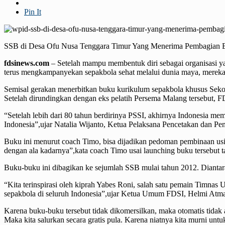
Pin It
SSB di Desa Ofu Nusa Tenggara Timur Yang Menerima Pembagian 
fdsinews.com
– Setelah mampu membentuk diri sebagai organisasi ya
terus mengkampanyekan sepakbola sehat melalui dunia maya, mereka j
Semisal gerakan menerbitkan buku kurikulum sepakbola khusus Sek
Setelah dirundingkan dengan eks pelatih Persema Malang tersebut, FD
“Setelah lebih dari 80 tahun berdirinya PSSI, akhirnya Indonesia mem
Indonesia”,ujar Natalia Wijanto, Ketua Pelaksana Pencetakan dan Pend
Buku ini menurut coach Timo, bisa dijadikan pedoman pembinaan usi
dengan ala kadarnya”,kata coach Timo usai launching buku tersebut t
Buku-buku ini dibagikan ke sejumlah SSB mulai tahun 2012. Diantara
“Kita terinspirasi oleh kiprah Yabes Roni, salah satu pemain Timnas 
sepakbola di seluruh Indonesia”,ujar Ketua Umum FDSI, Helmi Atmaj
Karena buku-buku tersebut tidak dikomersilkan, maka otomatis tidak
Maka kita salurkan secara gratis pula. Karena niatnya kita murni untu