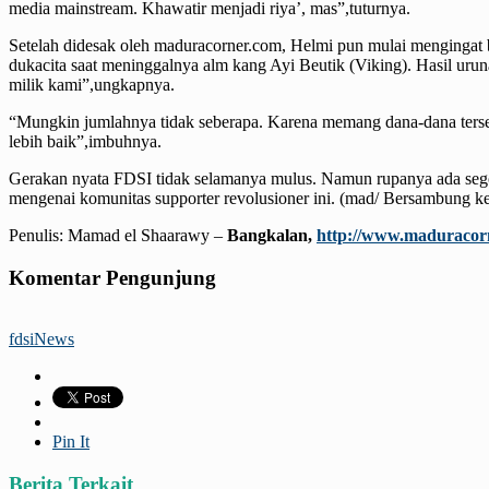
media mainstream. Khawatir menjadi riya’, mas”,tuturnya.
Setelah didesak oleh maduracorner.com, Helmi pun mulai mengingat
dukacita saat meninggalnya alm kang Ayi Beutik (Viking). Hasil urun
milik kami”,ungkapnya.
“Mungkin jumlahnya tidak seberapa. Karena memang dana-dana terseb
lebih baik”,imbuhnya.
Gerakan nyata FDSI tidak selamanya mulus. Namun rupanya ada sego
mengenai komunitas supporter revolusioner ini. (mad/ Bersambung k
Penulis: Mamad el Shaarawy –
Bangkalan,
http://www.maduracor
Komentar Pengunjung
fdsi
News
Pin It
Berita Terkait