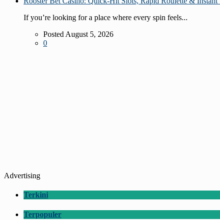
Rooster Bet Casino: Quick‑Hit Slots, Rapid Roulette & Instant 
If you’re looking for a place where every spin feels...
Posted August 5, 2026
0
Advertising
Terkini
Terpopuler