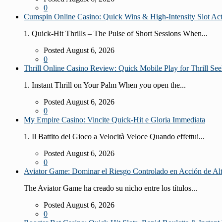
0
Cumspin Online Casino: Quick Wins & High‑Intensity Slot Ac
1. Quick‑Hit Thrills – The Pulse of Short Sessions When...
Posted August 6, 2026
0
Thrill Online Casino Review: Quick Mobile Play for Thrill See
1. Instant Thrill on Your Palm When you open the...
Posted August 6, 2026
0
My Empire Casino: Vincite Quick‑Hit e Gloria Immediata
1. Il Battito del Gioco a Velocità Veloce Quando effettui...
Posted August 6, 2026
0
Aviator Game: Dominar el Riesgo Controlado en Acción de Al
The Aviator Game ha creado su nicho entre los títulos...
Posted August 6, 2026
0