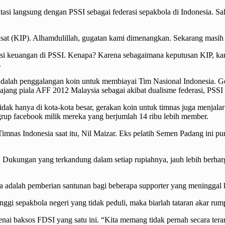
asi langsung dengan PSSI sebagai federasi sepakbola di Indonesia. S
Pusat (KIP). Alhamdulillah, gugatan kami dimenangkan. Sekarang mas
nsi keuangan di PSSI. Kenapa? Karena sebagaimana keputusan KIP, ka
.
alah penggalangan koin untuk membiayai Tim Nasional Indonesia. Ger
 ajang piala AFF 2012 Malaysia sebagai akibat dualisme federasi, PSS
idak hanya di kota-kota besar, gerakan koin untuk timnas juga menjalar
rup facebook milik mereka yang berjumlah 14 ribu lebih member.
imnas Indonesia saat itu, Nil Maizar. Eks pelatih Semen Padang ini pun
 Dukungan yang terkandung dalam setiap rupiahnya, jauh lebih berharg
nya adalah pemberian santunan bagi beberapa supporter yang meninggal
nggi sepakbola negeri yang tidak peduli, maka biarlah tataran akar ru
ai baksos FDSI yang satu ini. “Kita memang tidak pernah secara tera