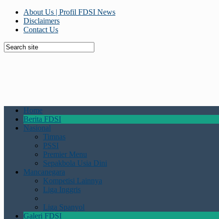
About Us | Profil FDSI News
Disclaimers
Contact Us
Home
Berita FDSI
Nasional
Timnas
PSSI
Premier Menu
Sepakbola Usia Dini
Mancanegara
Kompetisi Lainnya
Liga Inggris
Liga Spanyol
Galeri FDSI