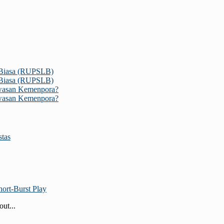
 Biasa (RUPSLB)
 Biasa (RUPSLB)
wasan Kemenpora?
wasan Kemenpora?
stas
ort‑Burst Play
ut...