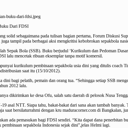
Buku Dari FDSI
ng solid sebagaimana pada tulisan bagian pertama, Forum Diskusi Supo
uga tampil pada berbagai aksi mengkritisi kebobrokan sepakbola nasi
olah Sepak Bola (SSB). Buku berjudul ‘Kurikulum dan Pedoman Dasar
SI lalu mencetak ribuan eksemplar tanpa motif komersil.
punyai kurikulum pembinaan sepakbola usia dini yang ditulis coach Tim
istribusian saat itu (15/10/2012).
a dini bagi pelatih, pemain dan orang tua. “Sehingga setiap SSB men
ahun 2012 lalu.
nya dikirimkan ke desa Ofu, salah satu daerah di pelosok Nusa Tengg
U-19 asal NTT. Siapa tahu, bakat-bakat dari sana akan tambah banyak. 
a saat bersilaturrahmi dengan kru maduracorner.com di Bangkalan, jum
 akan ada pemasukan bagi FDSI sendiri. “Kita dapat dana penerbitan b
k pembinaan sepakbola Indonesia sejak dini”,jelas Helmi lagi.