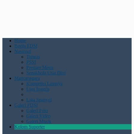
Home
Berita FDSI
Nasional
Timnas
PSSI
Premier Menu
Sepakbola Usia Dini
Mancanegara
Kompetisi Lainnya
Liga Inggris
Liga Spanyol
Galeri FDSI
Galeri Foto
Galeri Video
Galeri Musik
Kolom Suporter