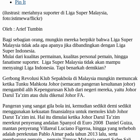
Pin It
(ilustrasi: meriahnya suporter di Liga Super Malaysia,
foto:istimewa/flickr)
Oleh : Arief Tumbin
Bagi sebagian orang, mungkin mereka berpikir bahwa Liga Super
Malaysia tidak ada apa apanya jika dibandingkan dengan Liga
Super Indonesia.
Mulai dari kualitas permainan, kualitas personal pemain, hingga
fanatisme suporter. Liga Super Malaysia tidak akan mampu
menyaingi Liga Indonesia. Tapi benarkah demikian?
Gerbong Revolusi Klub Sepakbola di Malaysia mungkin memuncak
ketika Tunku Mahkota Johor (semacam pangeran kesultanan johor)
mengambil alih Kepengurusan Klub dari negeri mereka, yaitu Johor
Darul Ta’zim atau dulu dikenal Johor FA.
Pangeran yang sangat gila bola ini, kemudian sedikit demi sedikit
menggunakan kekuatan finansialnya untuk memoles klub Johor
Darut Ta’zim ini. Hal itu dimulai ketika Johor Darul Ta’zim
merekrut penyerang andalan Spanyol di Euro 2008 Daniel Guiza,
mantan penyerang Villareal Luciano Figeroa, hingga yang terheboh
adalah perekrutan Pablo Aimar pada tahun 2013 lalu, serta
memborong pemain – pemain Timnas Malaysia seperti Safee Sali,