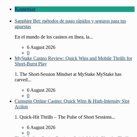
Komentar
Sapphire Bet: métodos de pago rápidos y seguros para tus
apuestas
En el mundo de los casinos en línea, la...
6 August 2026
0
MyStake Casino Review: Quick Wins and Mobile Thrills for
Short‑Burst Play
1. The Short‑Session Mindset at MyStake MyStake has
carved...
6 August 2026
0
Cumspin Online Casino: Quick Wins & High‑Intensity Slot
Action
1. Quick‑Hit Thrills – The Pulse of Short Sessions...
6 August 2026
0